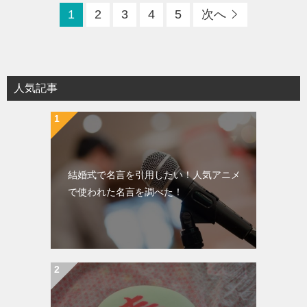
1
2
3
4
5
次へ
人気記事
結婚式で名言を引用したい！人気アニメ
で使われた名言を調べた！