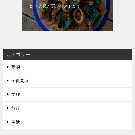
好きの私が選ぶベスト５！
カテゴリー
動物
子供関連
学び
旅行
生活