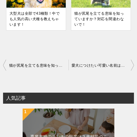
大型犬は全部で43種類！中で
猫が尻尾を立てる意味を知っ
も人気の高い犬種を教えちゃ
ていますか？対応を間違わな
います！
いで！
投
猫が尻尾を立てる意味を知っていますか？対応を間違わないで！
愛犬につけたい可愛い名前は？メスの名前の付け方！
稿
ナ
ビ
ゲ
人気記事
ー
シ
ョ
ン
専業主婦のランチの頻度は？未就学のこ