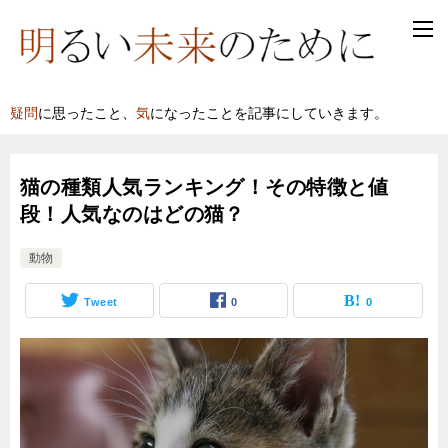
疑問
に思ったこと、
気
になったことを記事にしていきます。
猫の種類人気ランキング！その特徴と値
段！人気なのはどの猫？
動物
Tweet
0
0