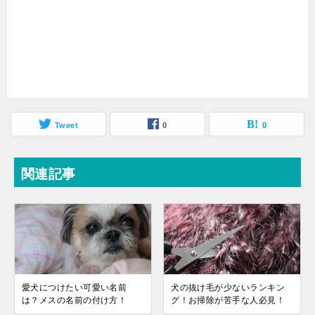
Tweet
0
0
関連記事
愛犬につけたい可愛い名前
犬の抜け毛が少ないランキン
は？メスの名前の付け方！
グ！お掃除が苦手な人必見！