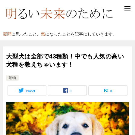
疑問
に思ったこと、
気
になったことを記事にしていきます。
大型犬は全部で43種類！中でも人気の高い
犬種を教えちゃいます！
動物
Tweet
0
0