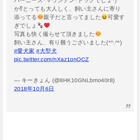
バーニーズ･マウンテン･ドッグでしょう
か⁉とっても大人しく、飼い主さんに寄り
添ってる
親子だと言ってました
可愛す
ぎでしょ
写真も快く撮らせて頂きました
飼い主さん、有り難うございました(*^.^*)
#愛犬家
#大型犬
pic.twitter.com/nXaz1onOCZ
— キーきょん (@8HK10GNLbmo40r8)
2018年10月6日