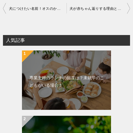
投
犬につけたい名前！オスのかっこいい名前？海外で人気の名前31選！
犬が赤ちゃん返りする理由とは？私が試した対処法を紹介！？
稿
ナ
ビ
ゲ
人気記事
ー
シ
ョ
ン
専業主婦のランチの頻度は？未就学のこ
どもがいる場合！