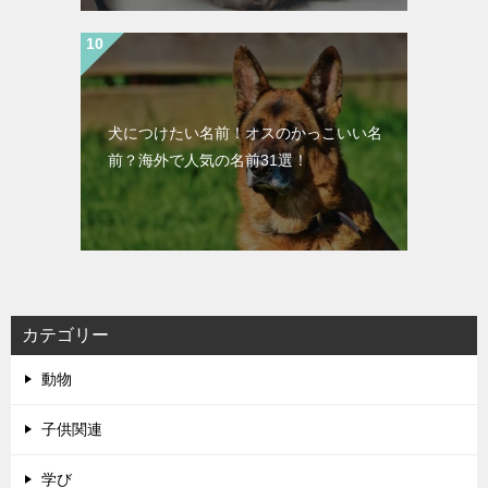
犬につけたい名前！オスのかっこいい名
前？海外で人気の名前31選！
カテゴリー
動物
子供関連
学び