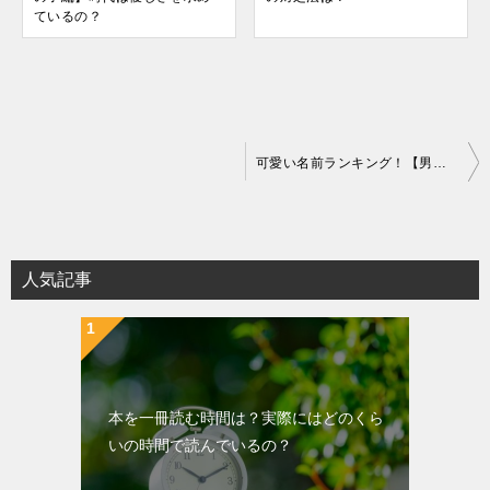
ているの？
投
可愛い名前ランキング！【男の子編】時代は優しさを求めているの？
稿
ナ
ビ
ゲ
人気記事
ー
シ
ョ
ン
本を一冊読む時間は？実際にはどのくら
いの時間で読んでいるの？