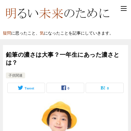
疑問
に思ったこと、
気
になったことを記事にしていきます。
鉛筆の濃さは大事？一年生にあった濃さと
は？
子供関連
Tweet
0
0