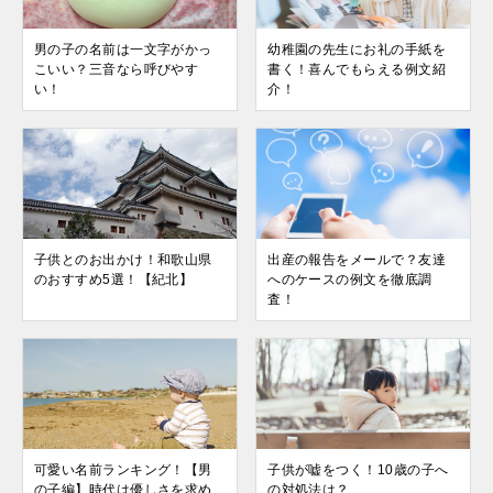
男の子の名前は一文字がかっ
幼稚園の先生にお礼の手紙を
こいい？三音なら呼びやす
書く！喜んでもらえる例文紹
い！
介！
子供とのお出かけ！和歌山県
出産の報告をメールで？友達
のおすすめ5選！【紀北】
へのケースの例文を徹底調
査！
可愛い名前ランキング！【男
子供が嘘をつく！10歳の子へ
の子編】時代は優しさを求め
の対処法は？