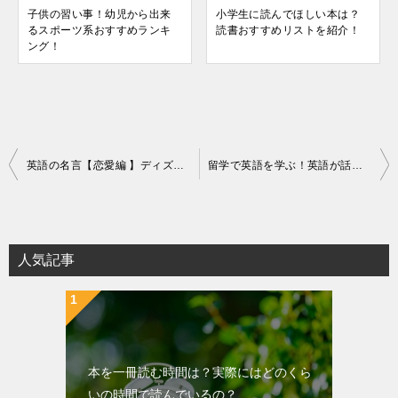
子供の習い事！幼児から出来
小学生に読んでほしい本は？
るスポーツ系おすすめランキ
読書おすすめリストを紹介！
ング！
投
英語の名言【恋愛編 】ディズニーから学ぶ？英語が苦手なあなたへ！
留学で英語を学ぶ！英語が話せない友達ができて感じたことは？
稿
ナ
ビ
ゲ
人気記事
ー
シ
ョ
ン
本を一冊読む時間は？実際にはどのくら
いの時間で読んでいるの？