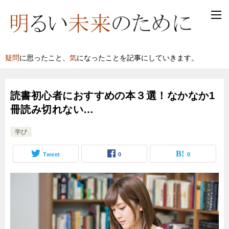
疑問
に思ったこと、
気
になったことを記事にしていきます。
読書初心者におすすめの本３選！なかなか1
冊読み切れない…
学び
Tweet
0
0