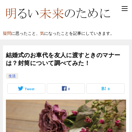
疑問
に思ったこと、
気
になったことを記事にしていきます。
結婚式のお車代を友人に渡すときのマナー
は？封筒について調べてみた！
生活
Tweet
0
0