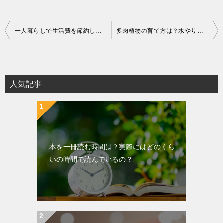
投
一人暮らしで生活費を節約したい！女性のケースで考えてみた！
多肉植物の育て方は？水やりから調べてみた！？夏は特にご用心！
稿
ナ
ビ
ゲ
人気記事
ー
シ
ョ
ン
本を一冊読む時間は？実際にはどのくら
いの時間で読んでいるの？